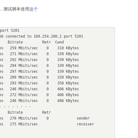
 M1)，测试脚本使用
这个
port 5201

66 connected to 169.254.200.2 port 5201

    Bitrate         Retr  Cwnd

es   259 Mbits/sec    0    310 KBytes

es   271 Mbits/sec    0    339 KBytes

es   292 Mbits/sec    0    339 KBytes

es   294 Mbits/sec    0    339 KBytes

es   297 Mbits/sec    0    339 KBytes

es   289 Mbits/sec    0    339 KBytes

es   293 Mbits/sec    0    358 KBytes

es   246 Mbits/sec    0    406 KBytes

es   272 Mbits/sec    0    406 KBytes

es   246 Mbits/sec    0    406 KBytes

 - - - - - - -

   Bitrate         Retr

es   276 Mbits/sec    0             sender

es   275 Mbits/sec                  receiver
