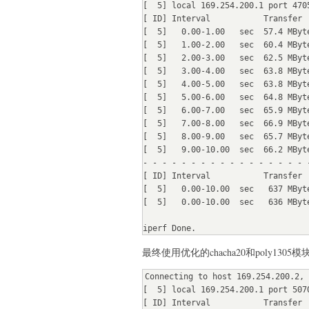
[  5] local 169.254.200.1 port 470
[ ID] Interval           Transfer 
[  5]   0.00-1.00   sec  57.4 MByt
[  5]   1.00-2.00   sec  60.4 MByt
[  5]   2.00-3.00   sec  62.5 MByt
[  5]   3.00-4.00   sec  63.8 MByt
[  5]   4.00-5.00   sec  63.8 MByt
[  5]   5.00-6.00   sec  64.8 MByt
[  5]   6.00-7.00   sec  65.9 MByt
[  5]   7.00-8.00   sec  66.9 MByt
[  5]   8.00-9.00   sec  65.7 MByt
[  5]   9.00-10.00  sec  66.2 MByt
- - - - - - - - - - - - - - - - - -
[ ID] Interval           Transfer  
[  5]   0.00-10.00  sec   637 MByt
[  5]   0.00-10.00  sec   636 MByt
iperf Done.
最终使用优化的chacha20和poly1305
Connecting to host 169.254.200.2, 
[  5] local 169.254.200.1 port 507
[ ID] Interval           Transfer 