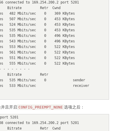
56 connected to 169.254.200.2 port 5201

    Bitrate         Retr  Cwnd

es   482 Mbits/sec    0    369 KBytes

es   507 Mbits/sec    0    453 KBytes

es   524 Mbits/sec    0    453 KBytes

es   535 Mbits/sec    0    453 KBytes

es   535 Mbits/sec    0    496 KBytes

es   543 Mbits/sec    0    496 KBytes

es   553 Mbits/sec    0    522 KBytes

es   561 Mbits/sec    0    522 KBytes

es   551 Mbits/sec    0    522 KBytes

es   555 Mbits/sec    0    522 KBytes

 - - - - - - -

   Bitrate         Retr

es   535 Mbits/sec    0             sender

es   533 Mbits/sec                  receiver

模块并且开启
选项之后：
CONFIG_PREEMPT_NONE
port 5201

08 connected to 169.254.200.2 port 5201

    Bitrate         Retr  Cwnd
