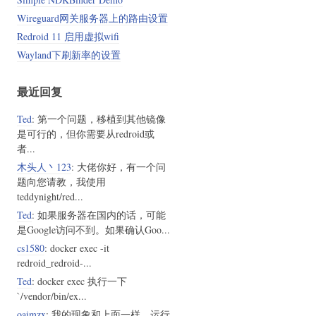
Wireguard网关服务器上的路由设置
Redroid 11 启用虚拟wifi
Wayland下刷新率的设置
最近回复
Ted
: 第一个问题，移植到其他镜像
是可行的，但你需要从redroid或
者...
木头人丶123
: 大佬你好，有一个问
题向您请教，我使用
teddynight/red...
Ted
: 如果服务器在国内的话，可能
是Google访问不到。如果确认Goo...
cs1580
: docker exec -it
redroid_redroid-...
Ted
: docker exec 执行一下
`/vendor/bin/ex...
oaimzx
: 我的现象和上面一样，运行