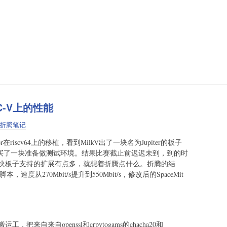
SC-V上的性能
折腾笔记
riscv64上的移植，看到MilkV出了一块名为Jupiter的板子
1.0），就买了一块准备做测试环境。结果比赛截止前迟迟未到，到的时
块板子支持的扩展有点多，就想着折腾点什么。折腾的结
，速度从270Mbit/s提升到550Mbit/s，修改后的SpaceMit
自来自openssl和crpytogams的chacha20和