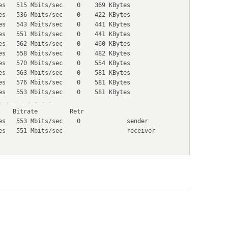
es   515 Mbits/sec    0    369 KBytes

es   536 Mbits/sec    0    422 KBytes

es   543 Mbits/sec    0    441 KBytes

es   551 Mbits/sec    0    441 KBytes

es   562 Mbits/sec    0    460 KBytes

es   558 Mbits/sec    0    482 KBytes

es   570 Mbits/sec    0    554 KBytes

es   563 Mbits/sec    0    581 KBytes

es   576 Mbits/sec    0    581 KBytes

es   553 Mbits/sec    0    581 KBytes

 - - - - - - -

   Bitrate         Retr

es   553 Mbits/sec    0             sender

es   551 Mbits/sec                  receiver
