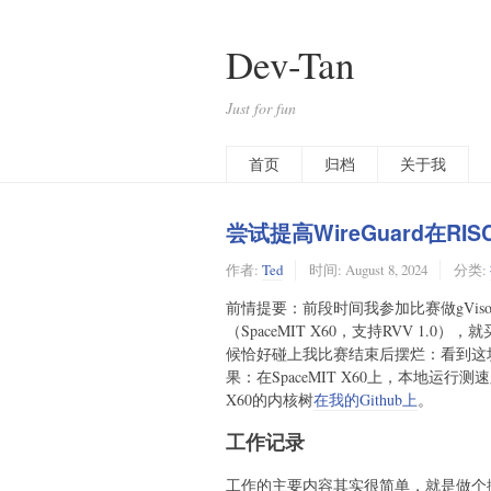
Dev-Tan
Just for fun
首页
归档
关于我
尝试提高WireGuard在RI
作者:
Ted
时间:
August 8, 2024
分类:
前情提要：前段时间我参加比赛做gVisor在
（SpaceMIT X60，支持RVV 
候恰好碰上我比赛结束后摆烂：看到这
果：在SpaceMIT X60上，本地运行测速脚本
X60的内核树
在我的Github上
。
工作记录
工作的主要内容其实很简单，就是做个搬运工，把来