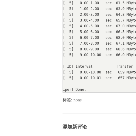
[  5]   0.00-1.00   sec  61.5 MByt
[  5]   1.00-2.00   sec  63.9 MByt
[  5]   2.00-3.00   sec  64.8 MByt
[  5]   3.00-4.00   sec  65.7 MByt
[  5]   4.00-5.00   sec  67.0 MByt
[  5]   5.00-6.00   sec  66.5 MByt
[  5]   6.00-7.00   sec  68.0 MByt
[  5]   7.00-8.00   sec  67.1 MByt
[  5]   8.00-9.00   sec  68.6 MByt
[  5]   9.00-10.00  sec  66.0 MByt
- - - - - - - - - - - - - - - - - -
[ ID] Interval           Transfer  
[  5]   0.00-10.00  sec   659 MByt
[  5]   0.00-10.01  sec   657 MByt
iperf Done.
标签: none
添加新评论