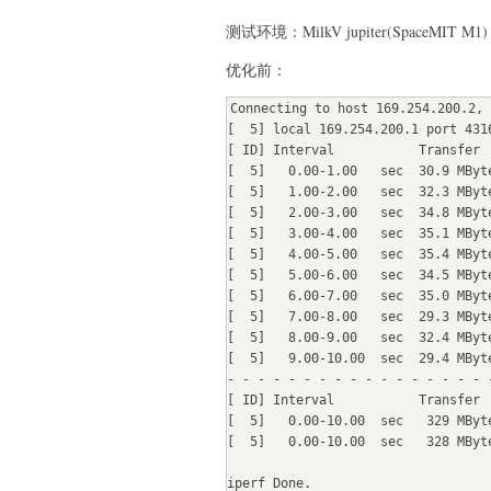
测试环境：MilkV jupiter(SpaceMIT
优化前：
Connecting to host 169.254.200.2, 
[  5] local 169.254.200.1 port 431
[ ID] Interval           Transfer 
[  5]   0.00-1.00   sec  30.9 MByt
[  5]   1.00-2.00   sec  32.3 MByt
[  5]   2.00-3.00   sec  34.8 MByt
[  5]   3.00-4.00   sec  35.1 MByt
[  5]   4.00-5.00   sec  35.4 MByt
[  5]   5.00-6.00   sec  34.5 MByt
[  5]   6.00-7.00   sec  35.0 MByt
[  5]   7.00-8.00   sec  29.3 MByt
[  5]   8.00-9.00   sec  32.4 MByt
[  5]   9.00-10.00  sec  29.4 MByt
- - - - - - - - - - - - - - - - - -
[ ID] Interval           Transfer  
[  5]   0.00-10.00  sec   329 MByt
[  5]   0.00-10.00  sec   328 MByt
iperf Done.