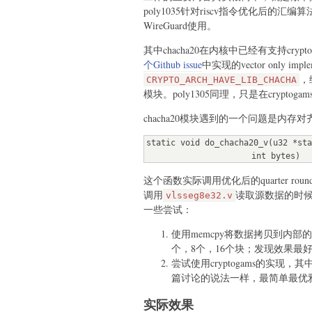
poly1035针对riscv指令优化后的
WireGuard使用。
其中chacha20在内核中已经有支持crypto
个Github issue
中实现的vector only i
，
CRYPTO_ARCH_HAVE_LIB_CHACHA
模块。poly1305同理，只是在crypto
chacha20模块遇到的一个问题是内存
static void do_chacha20_v(u32 *sta
                      int bytes)
这个函数实际调用优化后的quarter ro
调用
读取源数据的时候会发
vlsseg8e32.v
一些尝试：
使用memcpy将数据拷贝到内
个，8个，16个块；发现效果最
尝试使用cryptogams的实
篇讨论的说法一样，最简单最优雅
实际效果