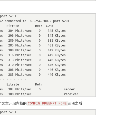
port 5201

52 connected to 169.254.200.2 port 5201

    Bitrate         Retr  Cwnd

es   304 Mbits/sec    0    345 KBytes

es   296 Mbits/sec    0    345 KBytes

es   289 Mbits/sec    0    381 KBytes

es   285 Mbits/sec    0    401 KBytes

es   308 Mbits/sec    0    419 KBytes

es   316 Mbits/sec    0    419 KBytes

es   313 Mbits/sec    0    446 KBytes

es   310 Mbits/sec    0    446 KBytes

es   306 Mbits/sec    0    446 KBytes

es   283 Mbits/sec    0    446 KBytes

 - - - - - - -

   Bitrate         Retr

es   301 Mbits/sec    0             sender

es   300 Mbits/sec                  receiver
这个文章开启内核的
选项之后：
CONFIG_PREEMPT_NONE
port 5201
