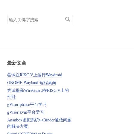
搜
索
关
键
字
最新文章
尝试在RISC-V上运行Waydroid
GNOME Wayland 远程桌面
尝试提高WireGuard在RISC-V上的
性能
gVisor ptrace平台学习
gVisor kvm平台学习
Ananbox虚拟系统中Binder通信问题
的解决方案
Simple NDKBinder Demo