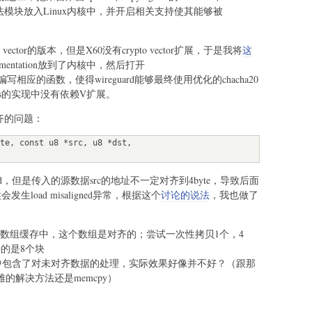
汇编算法模块放入Linux内核中，并开启相关支持使其能够被
 vector的版本，但是X60没有crypto vector扩展，于是我将
这
mplementation放到了内核中，然后打开
编写相应的函数，使得wireguard能够最终使用优化的chacha20
gams的实现中没有依赖V扩展。
对齐的问题：
te, const u8 *src, u8 *dst,

und，但是传入的源数据src的地址不一定对齐到4byte，导致后面
生load misaligned异常，根据这个
讨论的说法
，我也做了
部的数组缓存中，这个数组是对齐的；尝试一次性拷贝1个，4
好的是8个块
现，其中包含了对未对齐数据的处理，实际效果好像并不好？（跟那
的解决方法还是memcpy）