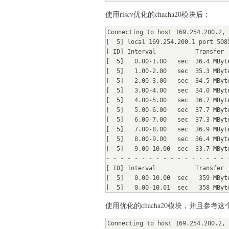
使用riscv优化的chacha20模块后：
Connecting to host 169.254.200.2, 
[  5] local 169.254.200.1 port 508
[ ID] Interval           Transfer 
[  5]   0.00-1.00   sec  36.4 MByt
[  5]   1.00-2.00   sec  35.3 MByt
[  5]   2.00-3.00   sec  34.5 MByt
[  5]   3.00-4.00   sec  34.0 MByt
[  5]   4.00-5.00   sec  36.7 MByt
[  5]   5.00-6.00   sec  37.7 MByt
[  5]   6.00-7.00   sec  37.3 MByt
[  5]   7.00-8.00   sec  36.9 MByt
[  5]   8.00-9.00   sec  36.4 MByt
[  5]   9.00-10.00  sec  33.7 MByt
- - - - - - - - - - - - - - - - - -
[ ID] Interval           Transfer  
[  5]   0.00-10.00  sec   359 MByt
[  5]   0.00-10.01  sec   358 MByt
使用优化的chacha20模块，并且参考
Connecting to host 169.254.200.2, 