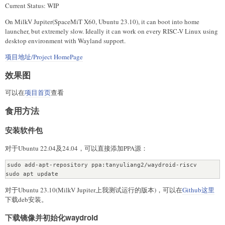
Current Status: WIP
On MilkV Jupiter(SpaceMiT X60, Ubuntu 23.10), it can boot into home
launcher, but extremely slow. Ideally it can work on every RISC-V Linux using
desktop environment with Wayland support.
项目地址/Project HomePage
效果图
可以在
项目首页
查看
食用方法
安装软件包
对于Ubuntu 22.04及24.04，可以直接添加PPA源：
sudo add-apt-repository ppa:tanyuliang2/waydroid-riscv

sudo apt update
对于Ubuntu 23.10(MilkV Jupiter上我测试运行的版本)，可以在
Github这里
下载deb安装。
下载镜像并初始化waydroid