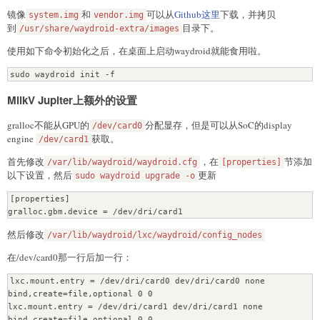
镜像
和
可以从
Github这里
下载，并拷贝
system.img
vendor.img
到
目录下。
/usr/share/waydroid-extra/images
使用如下命令初始化之后，在桌面上启动waydroid就能食用啦。
sudo waydroid init -f
MilkV Jupiter上额外的设置
gralloc不能从GPU的
分配显存，但是可以从SoC的display
/dev/card0
engine
获取。
/dev/card1
首先修改
，在
节添加
/var/lib/waydroid/waydroid.cfg
[properties]
以下设置，然后
更新
sudo waydroid upgrade -o
[properties]

gralloc.gbm.device = /dev/dri/card1
然后修改
/var/lib/waydroid/lxc/waydroid/config_nodes
在/dev/card0那一行后加一行：
lxc.mount.entry = /dev/dri/card0 dev/dri/card0 none 
bind,create=file,optional 0 0

lxc.mount.entry = /dev/dri/card1 dev/dri/card1 none 
bind,create=file,optional 0 0