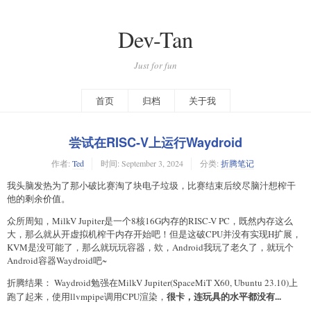
Dev-Tan
Just for fun
首页
归档
关于我
尝试在RISC-V上运行Waydroid
作者:
Ted
时间:
September 3, 2024
分类:
折腾笔记
我头脑发热为了那小破比赛淘了块电子垃圾，比赛结束后绞尽脑汁想榨干
他的剩余价值。
众所周知，MilkV Jupiter是一个8核16G内存的RISC-V PC，既然内存这么
大，那么就从开虚拟机榨干内存开始吧！但是这破CPU并没有实现H扩展，
KVM是没可能了，那么就玩玩容器，欸，Android我玩了老久了，就玩个
Android容器Waydroid吧~
折腾结果： Waydroid勉强在MilkV Jupiter(SpaceMiT X60, Ubuntu 23.10)上
很卡，连玩具的水平都没有...
跑了起来，使用llvmpipe调用CPU渲染，