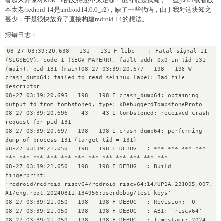
看起来好像对RISC-V的支持还不太足够？也可能是我漏了一些patch或者版
本太老(redroid 14是android14.0.0_r2)，缺了一些代码，由于我对这块知之
甚少，于是很快放弃了直接构建redroid 14的想法。
报错日志：
08-27 03:39:20.638   131   131 F libc    : Fatal signal 11 
(SIGSEGV), code 1 (SEGV_MAPERR), fault addr 0x0 in tid 131 
(main), pid 131 (main)08-27 03:39:20.677   198   198 W 
crash_dump64: failed to read selinux label: Bad file 
descriptor

08-27 03:39:20.695   198   198 I crash_dump64: obtaining 
output fd from tombstoned, type: kDebuggerdTombstoneProto                          
08-27 03:39:20.696    43    43 I tombstoned: received crash 
request for pid 131                                                             
08-27 03:39:20.697   198   198 I crash_dump64: performing 
dump of process 131 (target tid = 131)                                            
08-27 03:39:21.050   198   198 F DEBUG   : *** *** *** *** 
*** *** *** *** *** *** *** *** *** *** *** ***                                  
08-27 03:39:21.050   198   198 F DEBUG   : Build 
fingerprint: 
'redroid/redroid_riscv64/redroid_riscv64:14/UP1A.231005.007.
A1/eng.root.20240811.134956:userdebug/test-keys'

08-27 03:39:21.050   198   198 F DEBUG   : Revision: '0'

08-27 03:39:21.050   198   198 F DEBUG   : ABI: 'riscv64'

08-27 03:39:21.050   198   198 F DEBUG   : Timestamp: 2024-