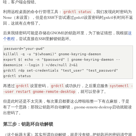
哇，客户端会报错。
利用远程桌面的命令行管理工具：
，我们发现此时密码为
grdctl status
None（未设置），但是在SSH下尝试通过grdctl设置密码时grdctl长时间不返
回，这就有点奇怪了。
后来我猜密码可能是存储在GNOME的钥匙环里，为了验证猜想，我根据
这
个教程
，尝试直接在SSH里解锁钥匙环。
password="your-pwd"

killall -q -u "$(whoami)" gnome-keyring-daemon

export $( echo -n "$password" | gnome-keyring-daemon --
daemonize --login ) >/dev/null 2>&1

grdctl rdp set-credentials "test_user" "test_password"

grdctl status
再透过
设置密码，
成功执行，之后重启服务
grdctl
grdctl
systemctl -
，就可以登录了。
-user restart gnome-remote-desktop
但是此时还是不太完美，每次重启都要这么哗啦啦整一下有点麻烦，于是
有了一个思路：那我让钥匙环自动解锁，gnome-remote-desktop启动就能读
出密码了。
第三步：钥匙环自动解锁
（这个标题大雾）其实所谓自动解锁，就是没有锁...把钥匙环的密码清空就