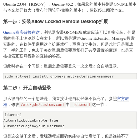
Ubuntu 23.04（RISC-V），Gnome 45.2
，如果您的版本特别是GNOME版本
与本文差异较大（发布时间较早/较晚的版本），建议停止阅读本文。
第一步：安装Allow Locked Remote Desktop扩展
Gnome商店链接在这
，浏览器安装GNOME集成后应该可以直接安装。但是
我的机子上浏览器实在太卡，所以我是通过Gnome Extension Manager搜索
安装的。在软件里启用这个扩展就行，重启自动生效。但是此时只是完成
了一半的工作，免去了每次重启后需要重复打开共享设置的麻烦，也是直
接搜索互联网得到的直接的答案。
但此时存在一个问题：重启之后需要登录一次之后才会自动登录。
sudo apt-get install gnome-shell-extension-manager
第二步： 开启自动登录
那么很自然的一个想法是，我直接让他自动登录不就完了。参照
官方教
程
，修改
中
这一节：
/etc/gdm/custom.conf
[daemon]
[daemon]

AutomaticLoginEnable=True

AutomaticLogin=your-username
但是这么做了之后，发现远程桌面确实能够自动启动了，但是连接不了