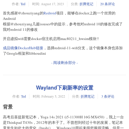
作者:
Ted
时间:
August 17, 2023
分类:
折腾笔记
20 条评论
首先感谢@zhouziyang的
Redroid
项目，能够在docker上跑一个丝滑的
Android
根据@zhouziyang几篇issuses中的提示，参考他对redroid 10的修改完成了
我对redroid 11的修改
开启虚拟wifi需要docker宿主机启用mac80211_hwsim模块!!
成品镜像DockerHub链接
，选择redroid-11-wifi分支，这个镜像本身也添加
了Google框架和libhoudini
- 阅读剩余部分 -
Wayland下刷新率的设置
作者:
Ted
时间:
February 5, 2022
分类:
折腾笔记
3 条评论
背景
高考后喜提新笔记本，Yoga 14s 2021 (i5-11300H 16G MX450) ，我上一台
是Thinkpad T430s，2012年的本子了。不曾想到经过十年的发展，笔记本
竟发生如此大的变化（bushi）。Windows10用起来很舒服很流畅，但是一