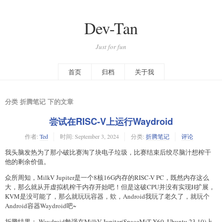
Dev-Tan
Just for fun
首页
归档
关于我
分类 折腾笔记 下的文章
尝试在RISC-V上运行Waydroid
作者:
Ted
时间:
September 3, 2024
分类:
折腾笔记
评论
我头脑发热为了那小破比赛淘了块电子垃圾，比赛结束后绞尽脑汁想榨干
他的剩余价值。
众所周知，MilkV Jupiter是一个8核16G内存的RISC-V PC，既然内存这么
大，那么就从开虚拟机榨干内存开始吧！但是这破CPU并没有实现H扩展，
KVM是没可能了，那么就玩玩容器，欸，Android我玩了老久了，就玩个
Android容器Waydroid吧~
折腾结果： Waydroid勉强在MilkV Jupiter(SpaceMiT X60, Ubuntu 23.10)上