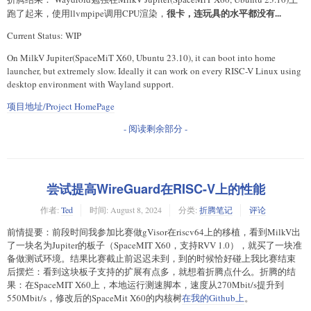
很卡，连玩具的水平都没有...
跑了起来，使用llvmpipe调用CPU渲染，
Current Status: WIP
On MilkV Jupiter(SpaceMiT X60, Ubuntu 23.10), it can boot into home
launcher, but extremely slow. Ideally it can work on every RISC-V Linux using
desktop environment with Wayland support.
项目地址/Project HomePage
- 阅读剩余部分 -
尝试提高WireGuard在RISC-V上的性能
作者:
Ted
时间:
August 8, 2024
分类:
折腾笔记
评论
前情提要：前段时间我参加比赛做gVisor在riscv64上的移植，看到MilkV出
了一块名为Jupiter的板子（SpaceMIT X60，支持RVV 1.0），就买了一块准
备做测试环境。结果比赛截止前迟迟未到，到的时候恰好碰上我比赛结束
后摆烂：看到这块板子支持的扩展有点多，就想着折腾点什么。折腾的结
果：在SpaceMIT X60上，本地运行测速脚本，速度从270Mbit/s提升到
550Mbit/s，修改后的SpaceMit X60的内核树
在我的Github上
。